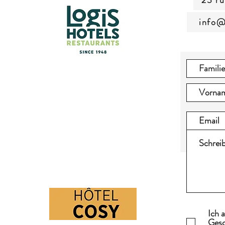
23 ru
info@
Ich 
Gesc