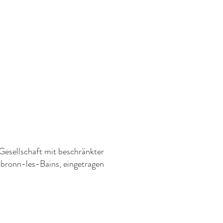
SPA-BEHANDLUNG
KONTAKT
Buchen & Schenken
 Gesellschaft mit beschränkter
bronn-les-Bains, eingetragen