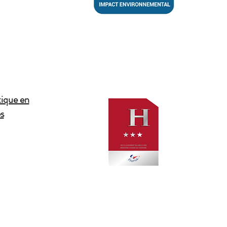
tique en
s