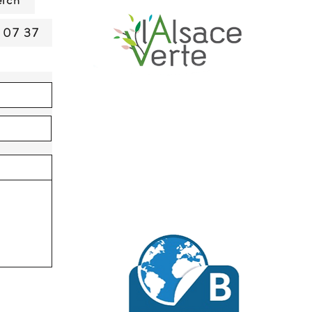
eich
 07 37